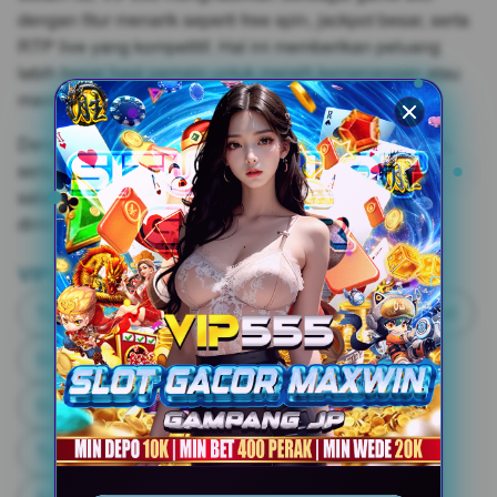
dengan fitur menarik seperti free spin, jackpot besar, serta
RTP live yang kompetitif. Hal ini memberikan peluang
lebih besar bagi pemain untuk meraih kemenangan atau
maxwin.
Dengan kombinasi pelayanan ramah, transaksi mudah,
serta peluang menang yang menarik, VIP555 menjadi
salah satu pilihan platform slot online yang banyak
diminati pemain saat ini.
VIP555
Togel
Togel Online
Togel 4D
Situs Togel
Situs Togel Online
Situs Togel Terpercaya
SLOT GACOR
Togel Online Hari Ini
Togel Gampang Menang