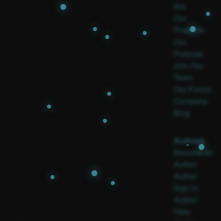
Are
Our
Products
Our
Purpose
Join Our
Team
Our Forum
Company
Blog
Authors
Become an
Author
Author
Sign In
Author
Help