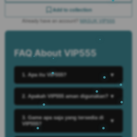
Add to collection
Already have an account?
MASUK VIP555
FAQ About VIP555
1. Apa itu VIP555?
▼
2. Apakah VIP555 aman digunakan?
▼
3. Game apa saja yang tersedia di
▼
VIP555?