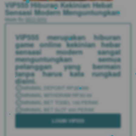
VIP555 Hiburan Kekinian Hebat
Sensasi Modern Menguntungkan
Made By
SEO SHV
VIP555 merupakan hiburan
game online kekinian hebar
sensasi modern sangat
menguntungkan semua
pelanggan yang bermain
tanpa harus kata rungkad
disini.
MINIMAL DEPOSIT RP.20.000
MINIMAL WITHDRAW RP.50.00
MINIMAL BET TOGEL 100 PERAK
MINIMAL BET SLOT 400 PERAK
LOGIN VIP555